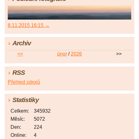
8.11.2015 16:15 →
Archiv
<<
únor
/
2026
>>
RSS
Přehled zdrojů
Statistiky
Celkem:
345932
Měsíc:
5072
Den:
224
Online:
4